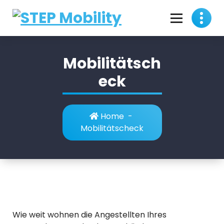
Skip
to
content
Mobility Consulting & Solution Provider
Mobilitätsch
eck
Home
-
Mobilitätscheck
Wie weit wohnen die Angestellten Ihres